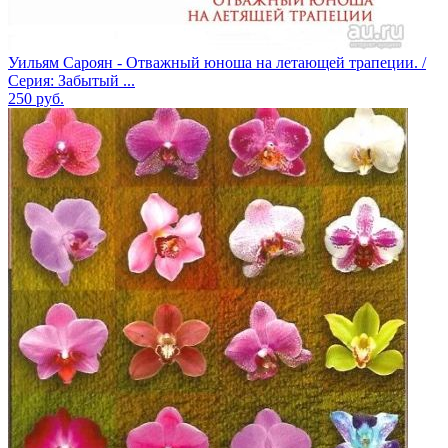
Уильям Сароян - Отважный юноша на летающей трапеции. /
Серия: Забытый ...
250
руб.