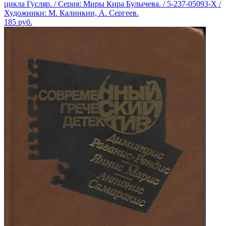
цикла Гусляр. / Серия: Миры Кира Булычева. / 5-237-05093-X /
Художники: М. Калинкин, А. Сергеев.
185
руб.