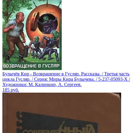
Булычёв Кир - Возвращение в Гусляр. Рассказы. / Третья часть
цикла Гусляр. / Серия: Миры Кира Булычева. / 5-237-05093-X /
Художники: М. Калинкин, А. Сергеев.
185
руб.