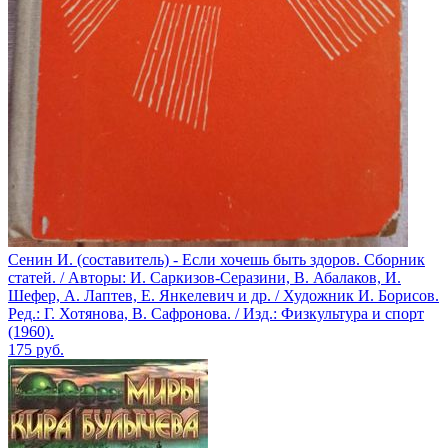
Сенин И. (составитель) - Если хочешь быть здоров. Сборник
статей. / Авторы: И. Саркизов-Серазини, В. Абалаков, И.
Шефер, А. Лаптев, Е. Янкелевич и др. / Художник И. Борисов.
Ред.: Г. Хотянова, В. Сафронова. / Изд.: Физкультура и спорт
(1960).
175
руб.