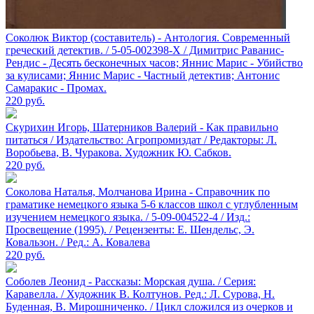
Соколюк Виктор (составитель) - Антология. Современный
греческий детектив. / 5-05-002398-X / Димитрис Раванис-
Рендис - Десять бесконечных часов; Яннис Марис - Убийство
за кулисами; Яннис Марис - Частный детектив; Антонис
Самаракис - Промах.
220
руб.
Скурихин Игорь, Шатерников Валерий - Как правильно
питаться / Издательство: Агропромиздат / Редакторы: Л.
Воробьева, В. Чуракова. Художник Ю. Сабков.
220
руб.
Соколова Наталья, Молчанова Ирина - Справочник по
граматике немецкого языка 5-6 классов школ с углубленным
изучением немецкого языка. / 5-09-004522-4 / Изд.:
Просвещение (1995). / Рецензенты: Е. Шендельс, Э.
Ковальзон. / Ред.: А. Ковалева
220
руб.
Соболев Леонид - Рассказы: Морская душа. / Серия:
Каравелла. / Художник В. Колтунов. Ред.: Л. Сурова, Н.
Буденная, В. Мирошниченко. / Цикл сложился из очерков и