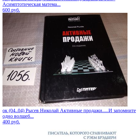
Асимптотическая матема...
600
руб.
ок (04..04) Рысев Николай Активные продажи.....И запомните
одно волшеб...
400
руб.