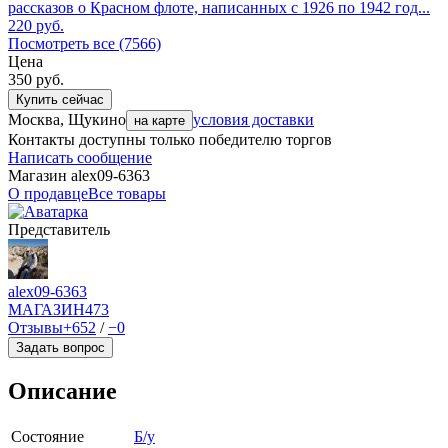
рассказов о Красном флоте, написанных с 1926 по 1942 год...
220
руб.
Посмотреть все (7566)
Цена
350
руб.
Купить сейчас
Москва, Щукино
условия доставки
на карте
Контакты доступны только победителю торгов
Написать сообщение
Магазин alex09-6363
О продавце
Все товары
Представитель
alex09-6363
МАГАЗИН
473
Отзывы
+652
/
−0
Задать вопрос
Описание
Состояние
Б/у