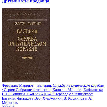
Другие лоты продавца
Фредерик Марриэт – Валерия. Служба не купеческом корабле.
/ Серия: Собрание сочинений, Капитан Марриэт, Библиотека
П.П. Сойкина. / 5-87288-016-2 / Перевод с английского:
Евгения Чистякова-Вэр. Художники: В. Корнилов и А.
Миронов.
220
руб.