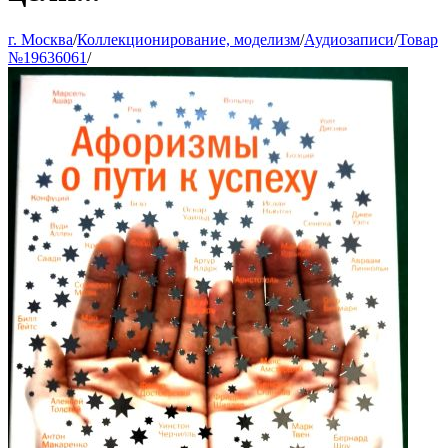
г. Москва
/
Коллекционирование, моделизм
/
Аудиозаписи
/
Товар
№19636061
/