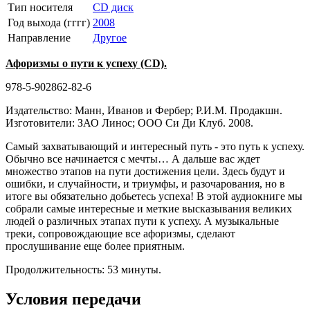
Тип носителя
CD диск
Год выхода (гггг)
2008
Направление
Другое
Афоризмы о пути к успеху (CD).
978-5-902862-82-6
Издательство: Манн, Иванов и Фербер; Р.И.М. Продакшн.
Изготовители: ЗАО Линос; ООО Си Ди Клуб. 2008.
Самый захватывающий и интересный путь - это путь к успеху.
Обычно все начинается с мечты… А дальше вас ждет
множество этапов на пути достижения цели. Здесь будут и
ошибки, и случайности, и триумфы, и разочарования, но в
итоге вы обязательно добьетесь успеха! В этой аудиокниге мы
собрали самые интересные и меткие высказывания великих
людей о различных этапах пути к успеху. А музыкальные
треки, сопровождающие все афоризмы, сделают
прослушивание еще более приятным.
Продолжительность: 53 минуты.
Условия передачи