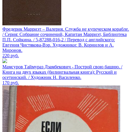
Фредерик Марриэт – Валерия. Служба не купеческом корабле.
/ Серия: Собрание сочинений, Капитан Марриэт, Библиотека
П.П. Сойкина. / 5-87288-016-2 / Перевод с английского:
Евгения Чистякова-Вэр. Художники: В. Корнилов и А.
Миронов.
220
руб.
Мамсуров Таймураз Дзамбекович - Построй свою башню. /
Книга на двух языках (билингвальная книга): Русский и
осетинский. / Художник Н. Василенко.
170
руб.