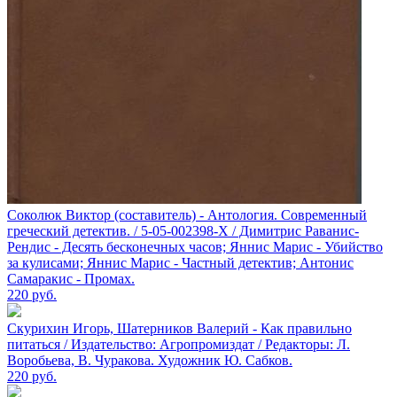
Соколюк Виктор (составитель) - Антология. Современный
греческий детектив. / 5-05-002398-X / Димитрис Раванис-
Рендис - Десять бесконечных часов; Яннис Марис - Убийство
за кулисами; Яннис Марис - Частный детектив; Антонис
Самаракис - Промах.
220
руб.
Скурихин Игорь, Шатерников Валерий - Как правильно
питаться / Издательство: Агропромиздат / Редакторы: Л.
Воробьева, В. Чуракова. Художник Ю. Сабков.
220
руб.