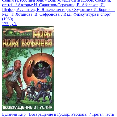
Сенин И. (составитель) - Если хочешь быть здоров. Сборник
статей. / Авторы: И. Саркизов-Серазини, В. Абалаков, И.
Шефер, А. Лаптев, Е. Янкелевич и др. / Художник И. Борисов.
Ред.: Г. Хотянова, В. Сафронова. / Изд.: Физкультура и спорт
(1960).
175
руб.
Булычёв Кир - Возвращение в Гусляр. Рассказы. / Третья часть