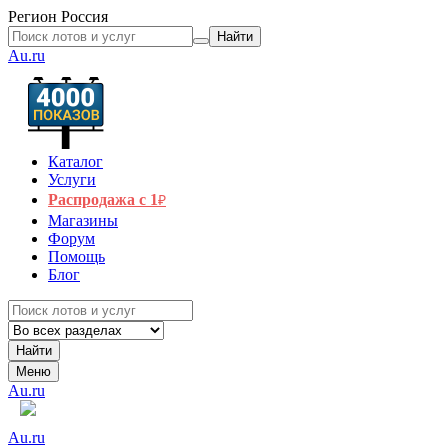
Регион
Россия
Найти
Au.ru
Каталог
Услуги
Распродажа с 1
₽
Магазины
Форум
Помощь
Блог
Найти
Меню
Au.ru
Au.ru