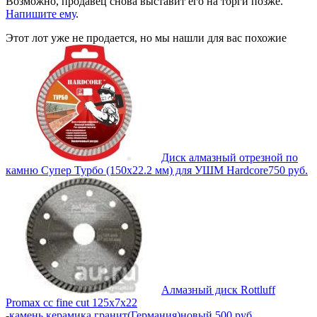
Возможно, продавец снова выставит его на торги позже.
Напишите ему
.
Этот лот уже не продается, но мы нашли для вас похожие
Диск алмазный отрезной по
камню Супер Турбо (150х22.2 мм) для УШМ Hardcore
750
руб.
Алмазный диск Rottluff
Promax cc fine cut 125х7х22
-камень,керамика,гранит(Германия)новый.
500
руб.