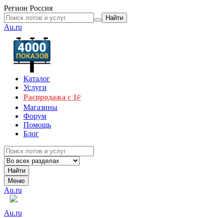
Регион
Россия
Найти
Au.ru
Каталог
Услуги
Распродажа с 1
₽
Магазины
Форум
Помощь
Блог
Найти
Меню
Au.ru
Au.ru