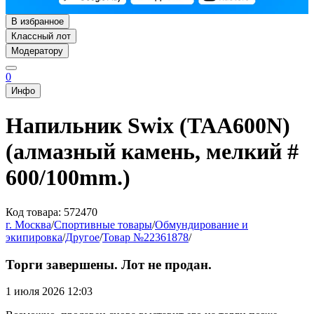
В избранное
Классный лот
Модератору
0
Инфо
Напильник Swix (TAA600N)
(алмазный камень, мелкий #
600/100mm.)
Код товара: 572470
г. Москва
/
Спортивные товары
/
Обмундирование и
экипировка
/
Другое
/
Товар №22361878
/
Торги завершены. Лот не продан.
1 июля 2026 12:03