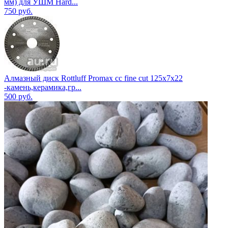
мм) для УШМ Hard...
750
руб.
Алмазный диск Rottluff Promax cc fine cut 125х7х22
-камень,керамика,гр...
500
руб.