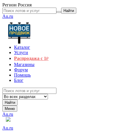
Регион
Россия
Найти
Au.ru
Каталог
Услуги
Распродажа с 1
₽
Магазины
Форум
Помощь
Блог
Найти
Меню
Au.ru
Au.ru