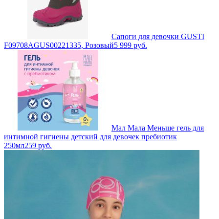
Сапоги для девочки GUSTI
F09708AGUS00221335, Розовый
5 999
руб.
Мал Мала Меньше гель для
интимной гигиены детский для девочек пребиотик
250мл
259
руб.