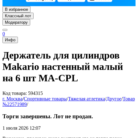
В избранное
Классный лот
Модератору
0
Инфо
Держатель для цилиндров
Makario настенный малый
на 6 шт MA-CPL
Код товара: 594315
г. Москва
/
Спортивные товары
/
Тяжелая атлетика
/
Другое
/
Товар
№22571989
/
Торги завершены. Лот не продан.
1 июля 2026 12:07