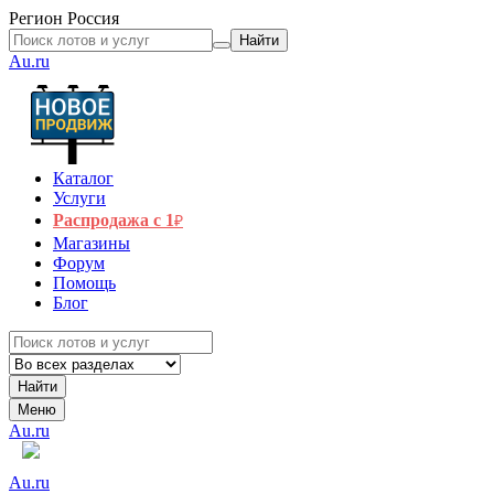
Регион
Россия
Найти
Au.ru
Каталог
Услуги
Распродажа с 1
₽
Магазины
Форум
Помощь
Блог
Найти
Меню
Au.ru
Au.ru