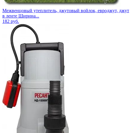
Межвенцовый утеплитель, джутовый войлок, евроджут, джут
в ленте Ширина...
182
руб.