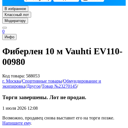
В избранное
Классный лот
Модератору
0
Инфо
Фиберлен 10 м Vauhti EV110-
00980
Код товара: 588053
г. Москва
/
Спортивные товары
/
Обмундирование и
экипировка
/
Другое
/
Товар №23270145
/
Торги завершены. Лот не продан.
1 июля 2026 12:08
Возможно, продавец снова выставит его на торги позже.
Напишите ему
.