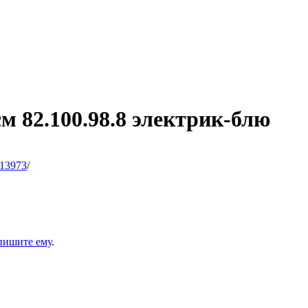
см 82.100.98.8 электрик-блю
13973
/
пишите ему
.