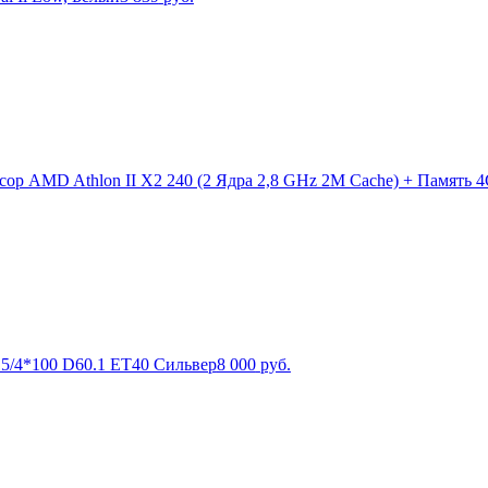
ор AMD Athlon II X2 240 (2 Ядра 2,8 GHz 2M Cache) + Память 4G
x15/4*100 D60.1 ET40 Сильвер
8 000
руб.