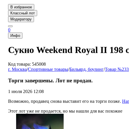
В избранное
Классный лот
Модератору
0
Инфо
Сукно Weekend Royal II 198 
Код товара: 545008
г. Москва
/
Спортивные товары
/
Бильярд, боулинг
/
Товар №233
Торги завершены. Лот не продан.
1 июля 2026 12:08
Возможно, продавец снова выставит его на торги позже.
На
Этот лот уже не продается, но мы нашли для вас похожие