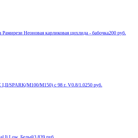
Рамирези Неоновая карликовая цихлида - бабочка
200
руб.
,II/SPARK(M100/M150) с 98 г. V0.8/1.0
250
руб.
l Ii Low, Белый
3 839
руб.