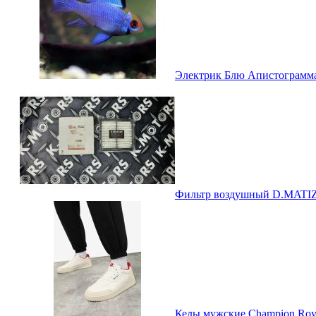
Электрик Блю Апистограмма 
Фильтр воздушный D.MATIZ I
Кеды мужские Champion Roya