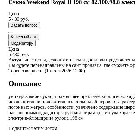
Сукно Weekend Royal II 198 см 82.100.98.8 эле
Цена
5 430
руб.
Задать вопрос
Классный лот
Модератору
Цена
5 430
руб.
Актуальные цены, условия оплаты и доставки представлены 
Вы будете перенаправлены на сайт продавца, где сможете о
Торги завершены
(1 июля 2026 12:08)
Описание
универсальное сукно, подходящее практически для всех видо
исключительно положительные отзывы об игровых характерис
погонных метров. особенности: увеличено содержание шерс
насыщеннымподходит для русской пирамиды и пула характер
электрик-блюширина рулона 198 см
Поделиться этим лотом: