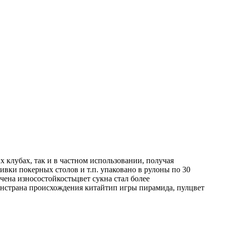
х клубах, так и в частном использовании, получая
вки покерных столов и т.п. упаковано в рулоны по 30
ена износостойкостьцвет сукна стал более
онстрана происхождения китайтип игры пирамида, пулцвет