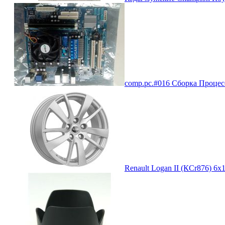
comp.pc.#016 Сборка Процесс
Renault Logan II (КСr876) 6