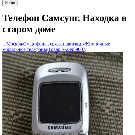
Инфо
Телефон Самсунг. Находка в
старом доме
г. Москва
/
Смартфоны, связь, навигация
/
Кнопочные
мобильные телефоны
/
Товар №23959007
/