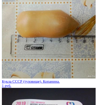
Кукла СССР (туловище). Копанина.
1
руб.