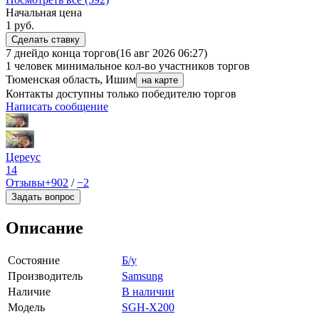
Начальная цена
1
руб.
Сделать ставку
7 дней
до конца торгов
(16 авг 2026 06:27)
1 человек
минимальное кол-во участников торгов
Тюменская область, Ишим
на карте
Контакты доступны только победителю торгов
Написать сообщение
Цереус
14
Отзывы
+902
/
−2
Задать вопрос
Описание
Состояние
Б/у
Производитель
Samsung
Наличие
В наличии
Модель
SGH-X200