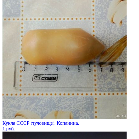
Кукла СССР (туловище). Копанина.
1
руб.