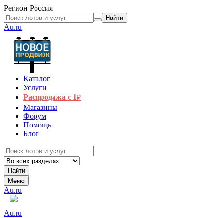
Регион
Россия
Найти
Au.ru
Каталог
Услуги
Распродажа с 1
₽
Магазины
Форум
Помощь
Блог
Найти
Меню
Au.ru
Au.ru