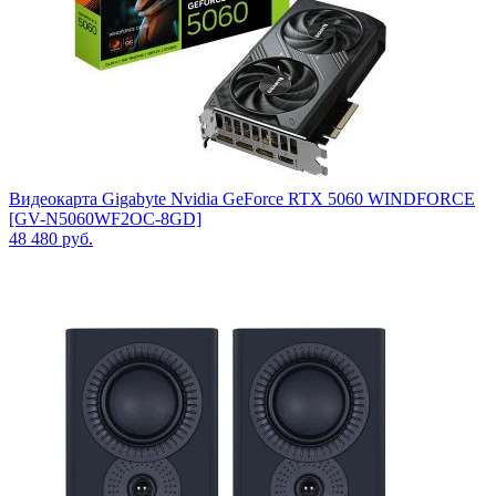
Видеокарта Gigabyte Nvidia GeForce RTX 5060 WINDFORCE
[GV-N5060WF2OC-8GD]
48 480
руб.