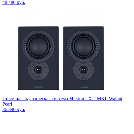
48 480
руб.
Полочная акустическая система Mission LX-2 MKII Walnut
Pearl
36 390
руб.