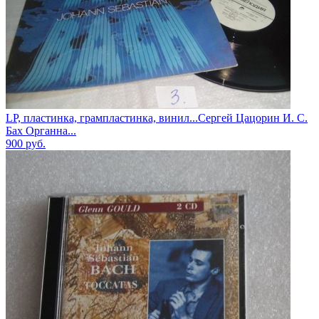
LP, пластинка, грампластинка, винил...Сергей Цацорин И. С.
Бах Органна...
900
руб.