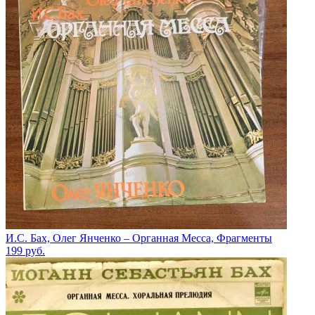
И.С. Бах, Олег Янченко – Органная Месса, Фрагменты
199
руб.