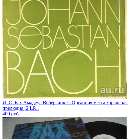
И. С. Бах Амадеус Веберзинке - Органная месcа хоральная
прелюдия (2 LP...
400
руб.