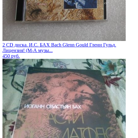
2 CD диска. И.С. БАХ Bach Glenn Gould Гленн Гульд.
Лицензия! (М-А музы...
450
руб.