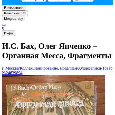
В избранное
Классный лот
Модератору
0
Инфо
И.С. Бах, Олег Янченко –
Органная Месса, Фрагменты
г. Москва
/
Коллекционирование, моделизм
/
Аудиозаписи
/
Товар
№24639894
/