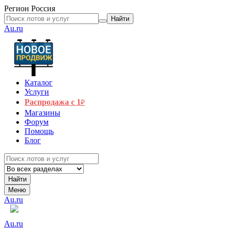
Регион
Россия
Найти
Au.ru
Каталог
Услуги
Распродажа с 1
₽
Магазины
Форум
Помощь
Блог
Найти
Меню
Au.ru
Au.ru