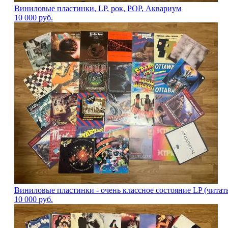
Виниловые пластинки, LP, рок, POP, Аквариум
10 000
руб.
Виниловые пластинки - очень классное состояние LP (читат
10 000
руб.