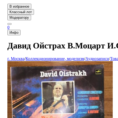
В избранное
Классный лот
Модератору
0
Инфо
Давид Ойстрах В.Моцарт И.
г. Москва
/
Коллекционирование, моделизм
/
Аудиозаписи
/
Тов