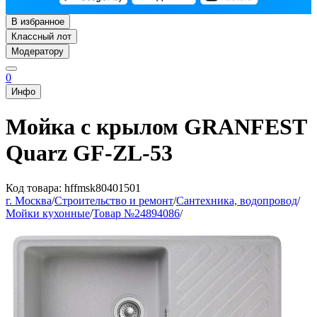
В избранное
Классный лот
Модератору
0
Инфо
Мойка с крылом GRANFEST
Quarz GF-ZL-53
Код товара: hffmsk80401501
г. Москва
/
Строительство и ремонт
/
Сантехника, водопровод
/
Мойки кухонные
/
Товар №24894086
/