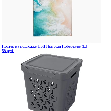
Постер на подложке Hoff Природа Побережье №3
58
руб.