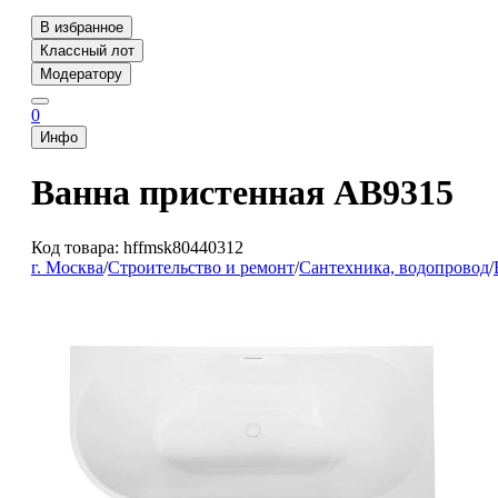
В избранное
Классный лот
Модератору
0
Инфо
Ванна пристенная AB9315
Код товара: hffmsk80440312
г. Москва
/
Строительство и ремонт
/
Сантехника, водопровод
/