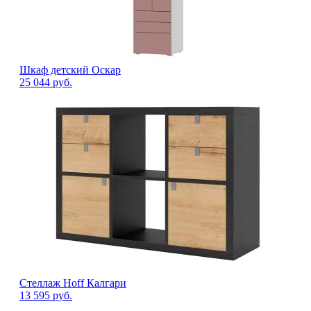
Шкаф детский Оскар
25 044
руб.
Стеллаж Hoff Калгари
13 595
руб.