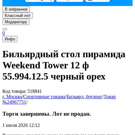
В избранное
Классный лот
Модератору
0
Инфо
Бильярдный стол пирамида
Weekend Tower 12 ф
55.994.12.5 черный орех
Код товара: 518841
г. Москва
/
Спортивные товары
/
Бильярд, боулинг
/
Товар
№24967751
/
Торги завершены. Лот не продан.
1 июля 2026 12:12