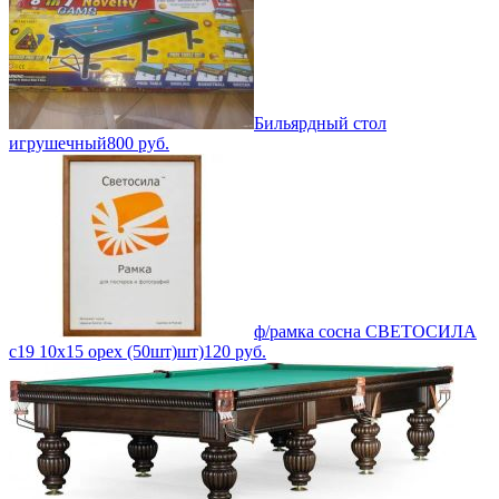
Бильярдный стол
игрушечный
800
руб.
ф/рамка сосна СВЕТОСИЛА
с19 10х15 орех (50шт)шт)
120
руб.