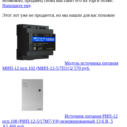
Возможно, продавец снова выставит его на торги позже.
Напишите ему
.
Этот лот уже не продается, но мы нашли для вас похожие
Модуль источника питания
МИП-12 исп.102 (МИП-12-5/7П11)
2 570
руб.
Источник питания РИП-12
исп.108 (РИП-12-5/17М7-V8) резервированный 13,6 В, 5
А
5 460
руб.