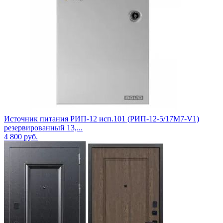
Источник питания РИП-12 исп.101 (РИП-12-5/17М7-V1)
резервированный 13,...
4 800
руб.