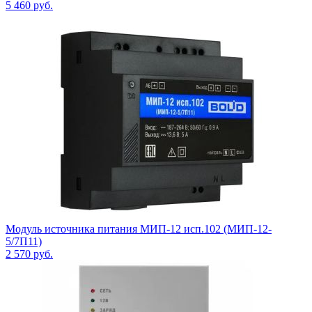
5 460
руб.
Модуль источника питания МИП-12 исп.102 (МИП-12-
5/7П11)
2 570
руб.