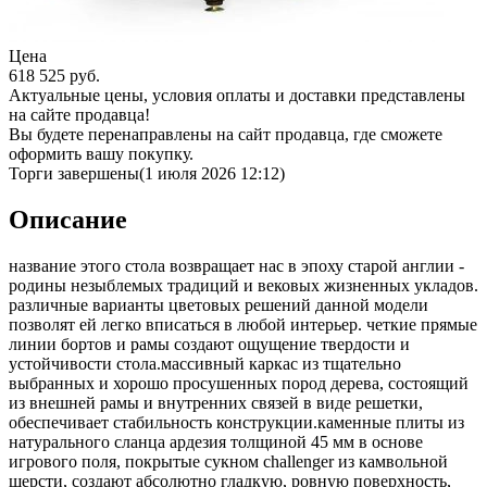
Цена
618 525
руб.
Актуальные цены, условия оплаты и доставки представлены
на сайте продавца!
Вы будете перенаправлены на сайт продавца, где сможете
оформить вашу покупку.
Торги завершены
(1 июля 2026 12:12)
Описание
название этого стола возвращает нас в эпоху старой англии -
родины незыблемых традиций и вековых жизненных укладов.
различные варианты цветовых решений данной модели
позволят ей легко вписаться в любой интерьер. четкие прямые
линии бортов и рамы создают ощущение твердости и
устойчивости стола.массивный каркас из тщательно
выбранных и хорошо просушенных пород дерева, состоящий
из внешней рамы и внутренних связей в виде решетки,
обеспечивает стабильность конструкции.каменные плиты из
натурального сланца ардезия толщиной 45 мм в основе
игрового поля, покрытые сукном challenger из камвольной
шерсти, создают абсолютно гладкую, ровную поверхность,