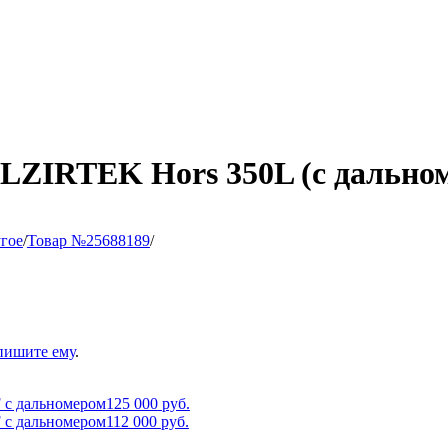
LZIRTEK Hors 350L (c дально
гое
/
Товар №25688189
/
пишите ему
.
 с дальномером
125 000
руб.
 с дальномером
112 000
руб.