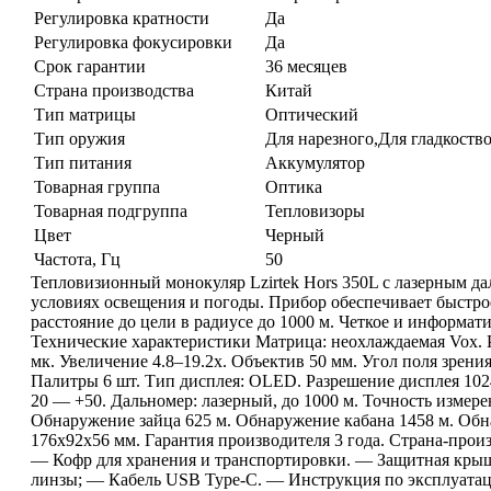
Регулировка кратности
Да
Регулировка фокусировки
Да
Срок гарантии
36 месяцев
Страна производства
Китай
Тип матрицы
Оптический
Тип оружия
Для нарезного,Для гладкоств
Тип питания
Аккумулятор
Товарная группа
Оптика
Товарная подгруппа
Тепловизоры
Цвет
Черный
Частота, Гц
50
Тепловизионный монокуляр Lzirtek Hors 350L с лазерным д
условиях освещения и погоды. Прибор обеспечивает быстро
расстояние до цели в радиусе до 1000 м. Четкое и информа
Технические характеристики Матрица: неохлаждаемая Vox. 
мк. Увеличение 4.8–19.2x. Объектив 50 мм. Угол поля зрени
Палитры 6 шт. Тип дисплея: OLED. Разрешение дисплея 1024
20 — +50. Дальномер: лазерный, до 1000 м. Точность измерен
Обнаружение зайца 625 м. Обнаружение кабана 1458 м. Обнар
176x92x56 мм. Гарантия производителя 3 года. Страна-прои
— Кофр для хранения и транспортировки. — Защитная кры
линзы; — Кабель USB Type-C. — Инструкция по эксплуатац