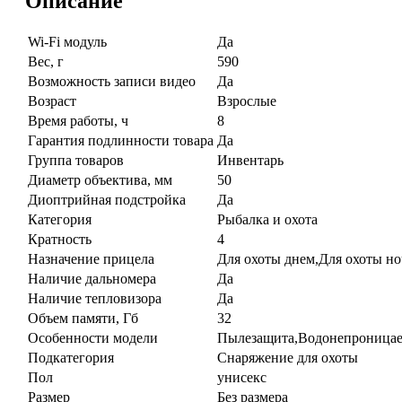
Описание
Wi-Fi модуль
Да
Вес, г
590
Возможность записи видео
Да
Возраст
Взрослые
Время работы, ч
8
Гарантия подлинности товара
Да
Группа товаров
Инвентарь
Диаметр объектива, мм
50
Диоптрийная подстройка
Да
Категория
Рыбалка и охота
Кратность
4
Назначение прицела
Для охоты днем,Для охоты н
Наличие дальномера
Да
Наличие тепловизора
Да
Объем памяти, Гб
32
Особенности модели
Пылезащита,Водонепроницае
Подкатегория
Снаряжение для охоты
Пол
унисекс
Размер
Без размера