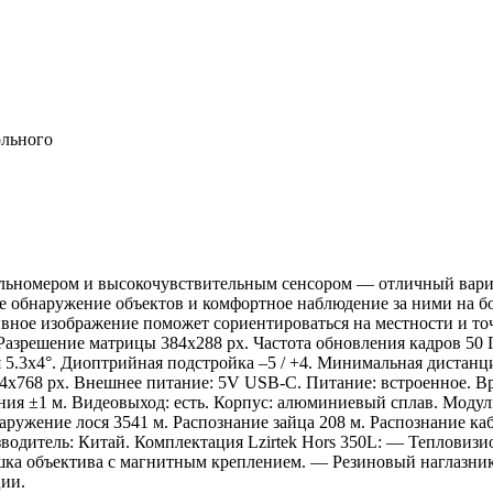
ольного
альномером и высокочувствительным сенсором — отличный вариа
е обнаружение объектов и комфортное наблюдение за ними на бо
тивное изображение поможет сориентироваться на местности и т
Разрешение матрицы 384x288 px. Частота обновления кадров 50 
я 5.3x4°. Диоптрийная подстройка –5 / +4. Минимальная дистанци
х768 px. Внешнее питание: 5V USB-C. Питание: встроенное. Вре
ия ±1 м. Видеовыход: есть. Корпус: алюминиевый сплав. Модуль B
ужение лося 3541 м. Распознание зайца 208 м. Распознание каба
зводитель: Китай. Комплектация Lzirtek Hors 350L: — Тепловизи
шка объектива с магнитным креплением. — Резиновый наглазни
ии.