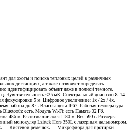
нт для охоты и поиска тепловых целей в различных
льших дистанциях, а также позволяет определять
очно идентифицировать объект даже в полной темноте.
Гц. Чувствительность <25 мК. Спектральный диапазон 8–14
я фокусировки 5 м. Цифровое увеличение: 1x / 2x / 4x.
мя работы до 8 ч. Влагозащита IP67. Рабочая температура –
luetooth: есть. Модуль Wi-Fi: есть Память 32 Гб.
на 486 м. Распознание лося 1180 м. Вес 590 г. Размеры
онный монокуляр Lzirtek Hors 350L с лазерным дальномером.
к. — Кистевой ремешок. — Микрофибра для протирки