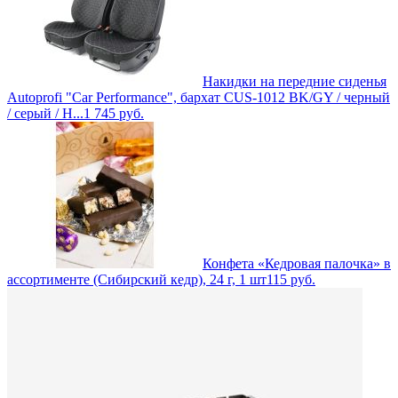
Накидки на передние сиденья
Autoprofi "Car Performance", бархат CUS-1012 BK/GY / черный
/ серый / Н...
1 745
руб.
Конфета «Кедровая палочка» в
ассортименте (Сибирский кедр), 24 г, 1 шт
115
руб.