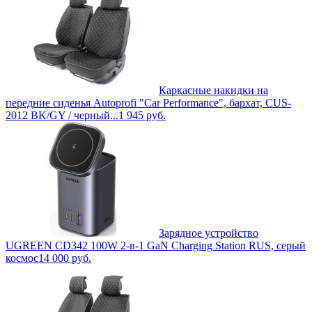
Каркасные накидки на
передние сиденья Autoprofi "Car Performance", бархат, CUS-
2012 BK/GY / черный...
1 945
руб.
Зарядное устройство
UGREEN CD342 100W 2-в-1 GaN Charging Station RUS, серый
космос
14 000
руб.