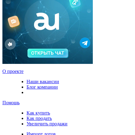
О проекте
Наши вакансии
Блог компании
Помощь
Как купить
Как продать
Увеличить продажи
Импорт лотов