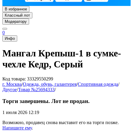
В избранное
Классный лот
Модератору
0
Инфо
Мангал Крепыш-1 в сумке-
чехле Кедр, Серый
Код товара: 33329550299
г. Москва
/
Одежда, обувь, галантерея
/
Спортивная одежда
/
Другое
/
Товар №25694333
/
Торги завершены. Лот не продан.
1 июля 2026 12:19
Возможно, продавец снова выставит его на торги позже.
Напишите ему
.