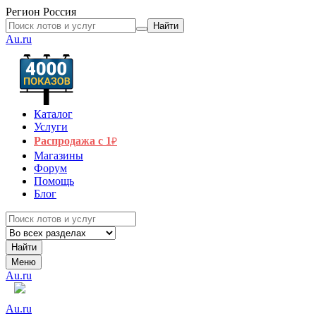
Регион
Россия
Найти
Au.ru
Каталог
Услуги
Распродажа с 1
₽
Магазины
Форум
Помощь
Блог
Найти
Меню
Au.ru
Au.ru