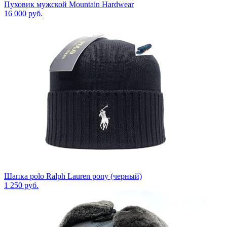
Пуховик мужской Mountain Hardwear
16 000
руб.
Шапка polo Ralph Lauren pony (черный)
1 250
руб.