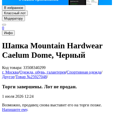
В избранное
Классный лот
Модератору
0
Инфо
Шапка Mountain Hardwear
Caelum Dome, Черный
Код товара: 33508340299
г. Москва
/
Одежда, обувь, галантерея
/
Спортивная одежда
/
Другое
/
Товар №25927048
/
Торги завершены. Лот не продан.
1 июля 2026 12:24
Возможно, продавец снова выставит его на торги позже.
Напишите ему
.