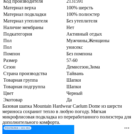
Код производителя
2131591
Материал верха
100% шерсть
Материал подкладки
100% полиэстер
Материал утеплителя
Без утеплителя
Наличие мембраны
Нет
Подкатегория
Активный отдых
Пол
Мужчины,Женщины
Пол
унисекс
Помпон
Без помпона
Размер
57-60
Сезон
Демисезон,Зима
Страна производства
Тайвань
Товарная группа
Шапки
Товарная подгруппа
Шапки
Цвет
Черный
Экотовар
Да
Базовая шапка Mountain Hardwear Caelum Dome из шерсти
мериноса сохранит тепло в любую погоду. Мягкая
микрофлисовая подкладка из переработанного полиэстера для
дополнительного комфорта.
РЕКЛАМА • AU.RU