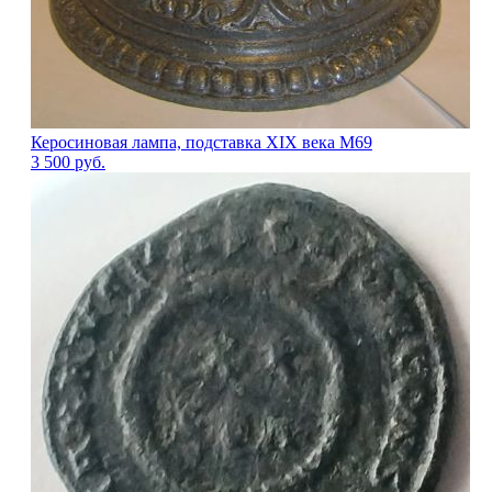
Керосиновая лампа, подставка XIX века М69
3 500
руб.