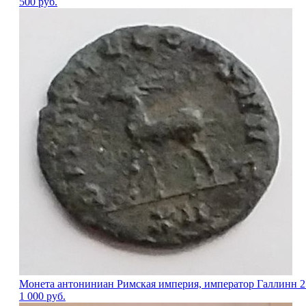
500
руб.
Монета антониниан Римская империя, император Галлинн 2
1 000
руб.