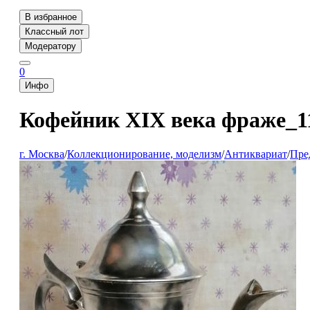
В избранное
Классный лот
Модератору
0
Инфо
Кофейник XIX века фраже_1
г. Москва
/
Коллекционирование, моделизм
/
Антиквариат
/
Пре