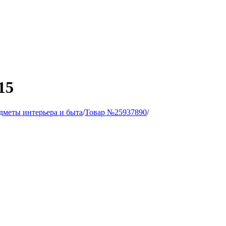
15
дметы интерьера и быта
/
Товар №25937890
/