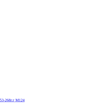
53-268г.г М124