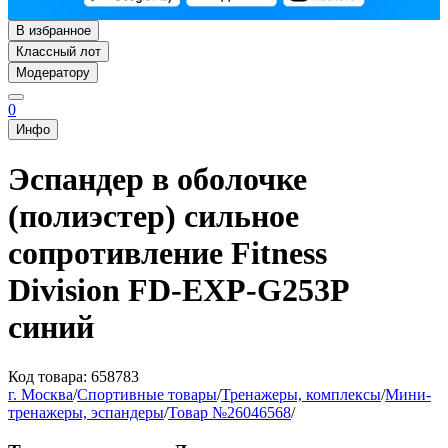
В избранное
Классный лот
Модератору
0
Инфо
Эспандер в оболочке
(полиэстер) сильное
сопротивление Fitness
Division FD-EXP-G253P
синий
Код товара: 658783
г. Москва
/
Спортивные товары
/
Тренажеры, комплексы
/
Мини-
тренажеры, эспандеры
/
Товар №26046568
/