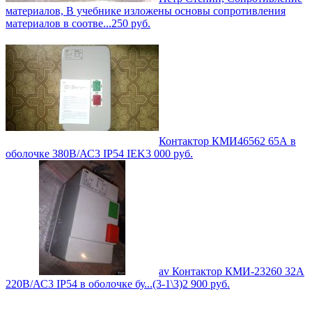
материалов, В учебнике изложены основы сопротивления
материалов в соотве...
250
руб.
Контактор КМИ46562 65А в
оболочке 380В/АС3 IP54 IEK
3 000
руб.
av Контактор КМИ-23260 32А
220В/АС3 IP54 в оболочке бу...(3-1\3)
2 900
руб.