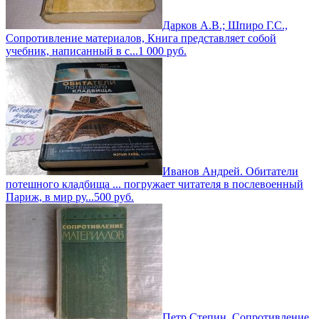
Дарков А.В.; Шпиро Г.С.,
Сопротивление материалов, Книга представляет собой
учебник, написанный в с...
1 000
руб.
Иванов Андрей. Обитатели
потешного кладбища ... погружает читателя в послевоенный
Париж, в мир ру...
500
руб.
Петр Степин, Сопротивление