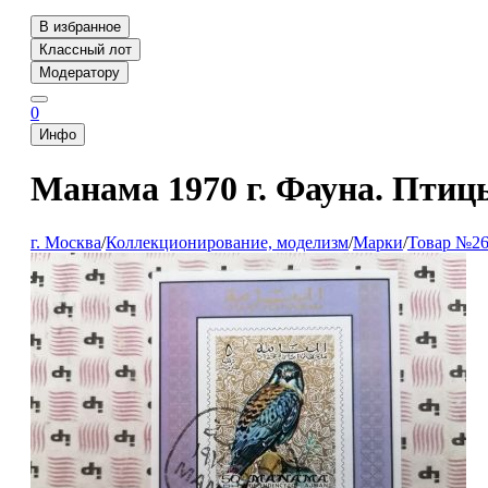
В избранное
Классный лот
Модератору
0
Инфо
Манама 1970 г. Фауна. Птиц
г. Москва
/
Коллекционирование, моделизм
/
Марки
/
Товар №26