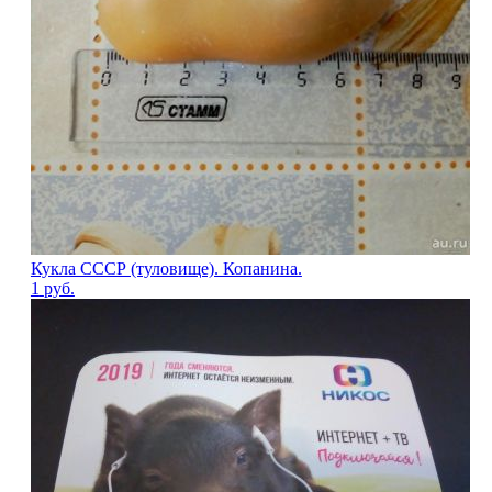
Кукла СССР (туловище). Копанина.
1
руб.