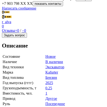
+7 903 798 XX XX
показать контакты
Написать сообщение
r_alva
0
Отзывы
+0
/
−0
Задать вопрос
Описание
Состояние
Новое
Наличие
В наличии
Вид техники
Экскаватор
Марка
Kafurter
Вид топлива
Бензин
Год выпуска (гггг)
2025
Грузоподъемность, т
0.25
Вместимость, чел.
1
Привод
Другое
Руль
Посередине