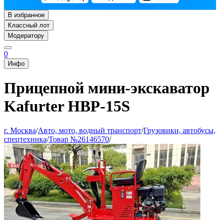
В избранное
Классный лот
Модератору
0
Инфо
Прицепной мини-экскаватор
Kafurter HBP-15S
г. Москва
/
Авто, мото, водный транспорт
/
Грузовики, автобусы,
спецтехника
/
Товар №26146570
/