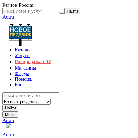
Регион
Россия
Найти
Au.ru
Каталог
Услуги
Распродажа с 1
₽
Магазины
Форум
Помощь
Блог
Найти
Меню
Au.ru
Au.ru