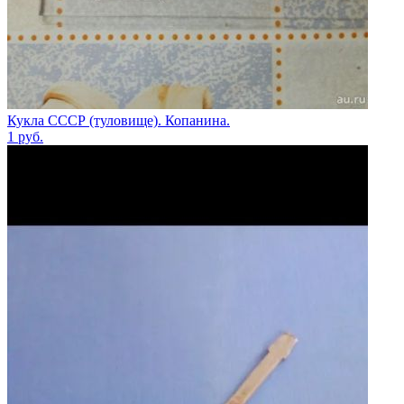
Кукла СССР (туловище). Копанина.
1
руб.