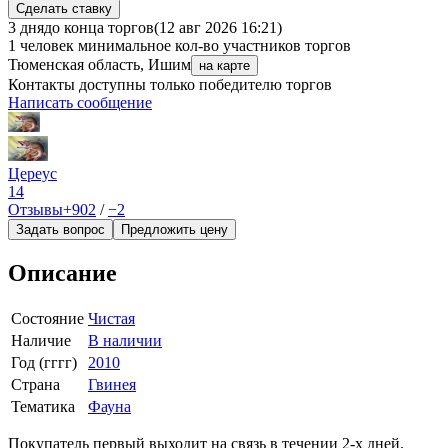
Сделать ставку
3 дня
до конца торгов
(12 авг 2026 16:21)
1 человек
минимальное кол-во участников торгов
Тюменская область, Ишим
на карте
Контакты доступны только победителю торгов
Написать сообщение
Цереус
14
Отзывы
+902
/
−2
Задать вопрос
Предложить цену
Описание
Состояние
Чистая
Наличие
В наличии
Год (гггг)
2010
Страна
Гвинея
Тематика
Фауна
Покупатель первый выходит на связь в течении 2-х дней.