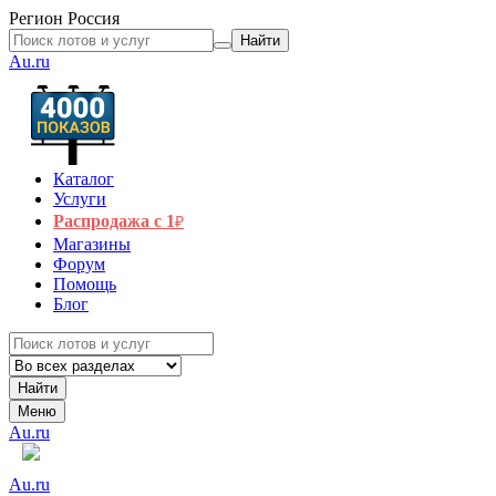
Регион
Россия
Найти
Au.ru
Каталог
Услуги
Распродажа с 1
₽
Магазины
Форум
Помощь
Блог
Найти
Меню
Au.ru
Au.ru