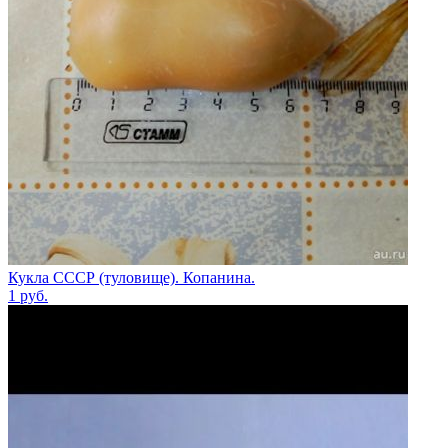
Кукла СССР (туловище). Копанина.
1
руб.