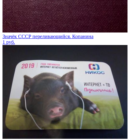
Значёк СССР переливающийся. Копанина
1
руб.