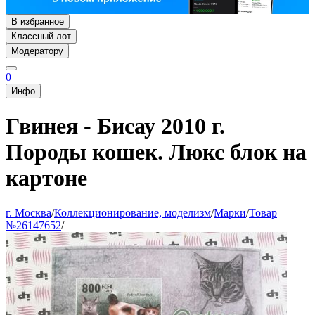
В избранное
Классный лот
Модератору
0
Инфо
Гвинея - Бисау 2010 г.
Породы кошек. Люкс блок на
картоне
г. Москва
/
Коллекционирование, моделизм
/
Марки
/
Товар
№26147652
/