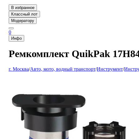
В избранное
Классный лот
Модератору
0
Инфо
Ремкомплект QuikPak 17H849
г. Москва
/
Авто, мото, водный транспорт
/
Инструмент
/
Инстру