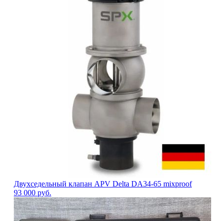
Двухседельный клапан APV Delta DA34-65 mixproof
93 000
руб.