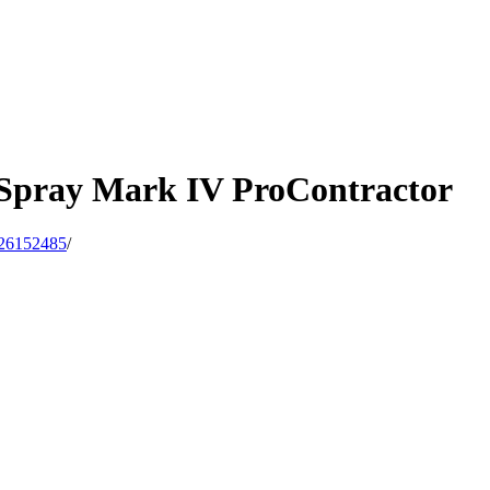
pray Mark IV ProContractor
26152485
/