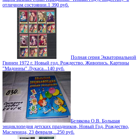
отличном состоянии.
1 390
руб.
Полная серия Экваториальной
Гвинеи 1972 г. Новый год. Рождество. Живопись. Картины
"Мадонны" Лукаса...
140
руб.
Белякова О.В. Большая
энциклопедия детских праздников, Новый Год, Рождество,
Масленица, 23 февраля,...
250
руб.