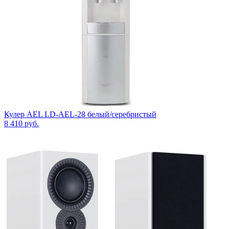
Кулер AEL LD-AEL-28 белый/серебристый
8 410
руб.