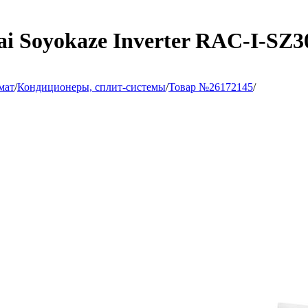
i Soyokaze Inverter RAC-I-SZ
мат
/
Кондиционеры, сплит-системы
/
Товар №26172145
/