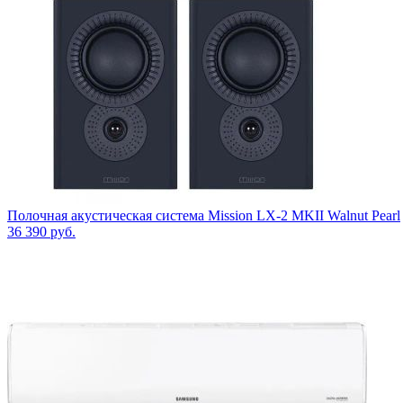
Полочная акустическая система Mission LX-2 MKII Walnut Pearl
36 390
руб.