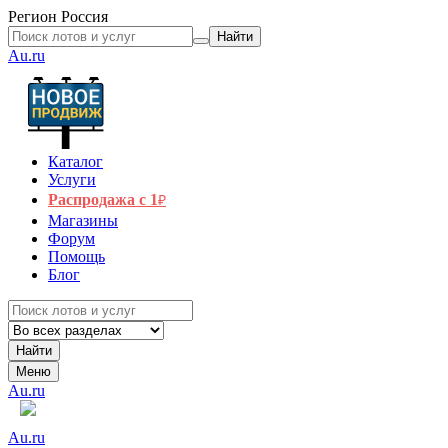
Регион
Россия
Найти
Au.ru
Каталог
Услуги
Распродажа с 1
₽
Магазины
Форум
Помощь
Блог
Найти
Меню
Au.ru
Au.ru