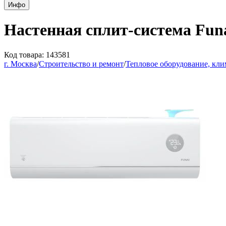
Инфо
Настенная сплит-система Funa
Код товара: 143581
г. Москва
/
Строительство и ремонт
/
Тепловое оборудование, кли