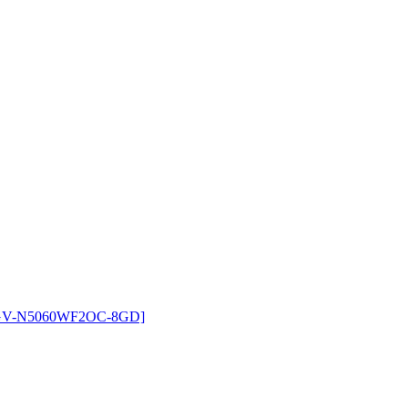
 [GV-N5060WF2OC-8GD]