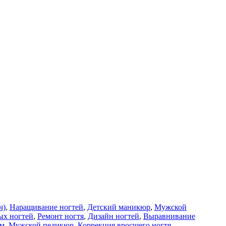
ч)
,
Наращивание ногтей
,
Детский маникюр
,
Мужской
ых ногтей
,
Ремонт ногтя
,
Дизайн ногтей
,
Выравнивание
ом
,
Мужской педикюр
,
Коррекция вросшего ногтя
,