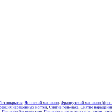
без покрытия
,
Японский маникюр
,
Французский маникюр (френ
рекция наращенных ногтей
,
Снятие гель-лака
,
Снятие наращенн
,
Педикюр без покрытия
,
Педикюр с покрытием гель-лаком, лак