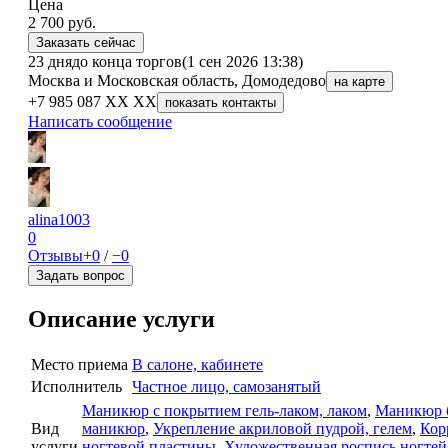
Цена
2 700
руб.
Заказать сейчас
23 дня
до конца торгов
(1 сен 2026 13:38)
Москва и Московская область, Домодедово
на карте
+7 985 087 XX XX
показать контакты
Написать сообщение
alina1003
0
Отзывы
+0
/
−0
Задать вопрос
Описание услуги
Место приема
В салоне, кабинете
Исполнитель
Частное лицо, самозанятый
Маникюр с покрытием гель-лаком, лаком
,
Маникюр 
Вид
маникюр
,
Укрепление акриловой пудрой, гелем
,
Кор
услуги
ногтевой пластины
,
Художественная роспись ногтей