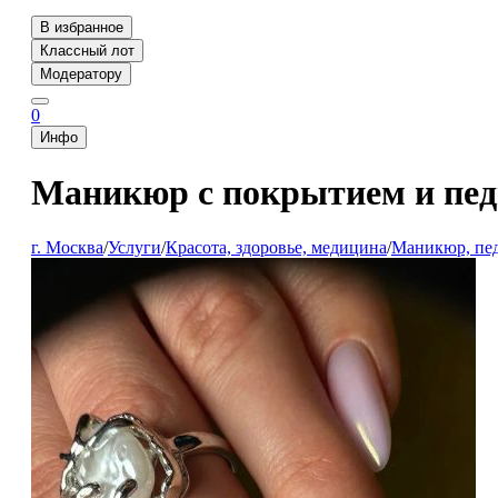
В избранное
Классный лот
Модератору
0
Инфо
Маникюр с покрытием и пе
г. Москва
/
Услуги
/
Красота, здоровье, медицина
/
Маникюр, пе