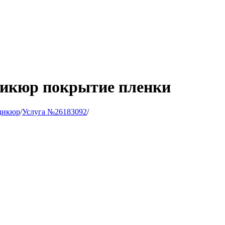
дикюр покрытие пленки
дикюр
/
Услуга №26183092
/