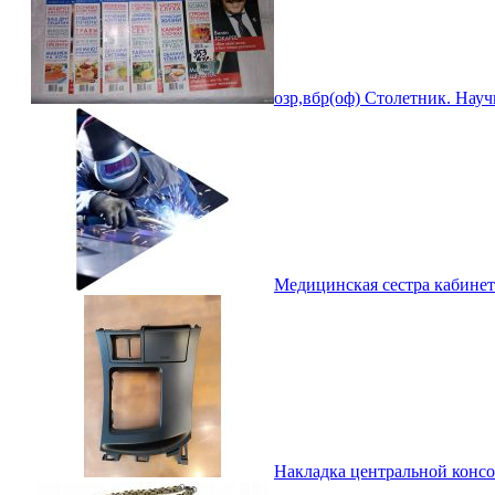
озр,вбр(оф) Столетник. Науч
Медицинская сестра кабинет
Накладка центральной конс