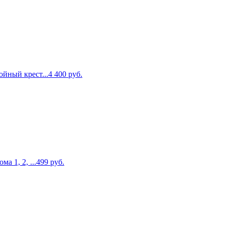
ойный крест...
4 400
руб.
а 1, 2, ...
499
руб.