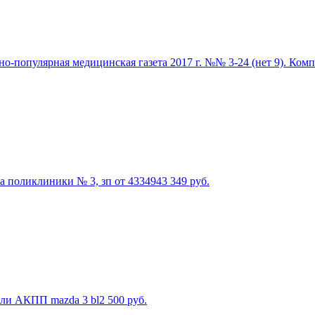
но-популярная медицинская газета 2017 г. №№ 3-24 (нет 9). Компл
а поликлиники № 3, зп от 43349
43 349
руб.
оли АКПП mazda 3 bl
2 500
руб.