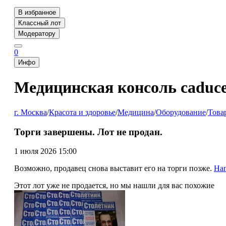
В избранное
Классный лот
Модератору
0
Инфо
Медицинская консоль caduce
г. Москва
/
Красота и здоровье
/
Медицина
/
Оборудование
/
Това
Торги завершены. Лот не продан.
1 июля 2026 15:00
Возможно, продавец снова выставит его на торги позже.
На
Этот лот уже не продается, но мы нашли для вас похожие