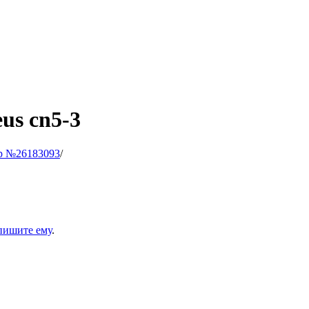
us cn5-3
р №26183093
/
пишите ему
.