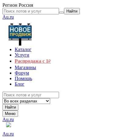
Регион
Россия
Найти
Au.ru
Каталог
Услуги
Распродажа с 1
₽
Магазины
Форум
Помощь
Блог
Найти
Меню
Au.ru
Au.ru