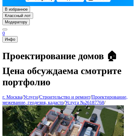
В избранное
Классный лот
Модератору
0
Инфо
Проектирование домов 🏠
Цена обсуждаема смотрите
портфолио
г. Москва
/
Услуги
/
Строительство и ремонт
/
Проектирование,
межевание, геодезия, кадастр
/
Услуга №26187768
/