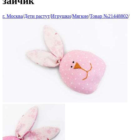
зайчик
г. Москва
/
Дети растут
/
Игрушки
/
Мягкие
/
Товар №21448802
/