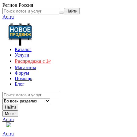
Регион
Россия
Найти
Au.ru
Каталог
Услуги
Распродажа с 1
₽
Магазины
Форум
Помощь
Блог
Найти
Меню
Au.ru
Au.ru