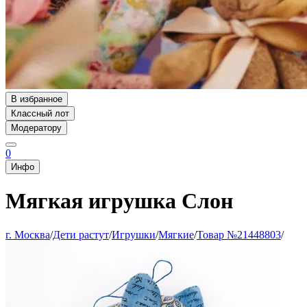
В избранное
Классный лот
Модератору
0
Инфо
Мягкая игрушка Слон
г. Москва
/
Дети растут
/
Игрушки
/
Мягкие
/
Товар №21448803
/