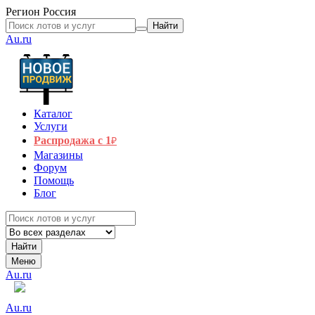
Регион
Россия
Найти
Au.ru
Каталог
Услуги
Распродажа с 1
₽
Магазины
Форум
Помощь
Блог
Найти
Меню
Au.ru
Au.ru