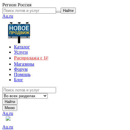
Регион
Россия
Найти
Au.ru
Каталог
Услуги
Распродажа с 1
₽
Магазины
Форум
Помощь
Блог
Найти
Меню
Au.ru
Au.ru