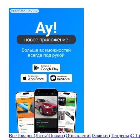
РЕКЛАМА • AU.RU
Все
Товары (Лоты)
Промо (Объявления)
Заявки (Тендеры)
С 1 