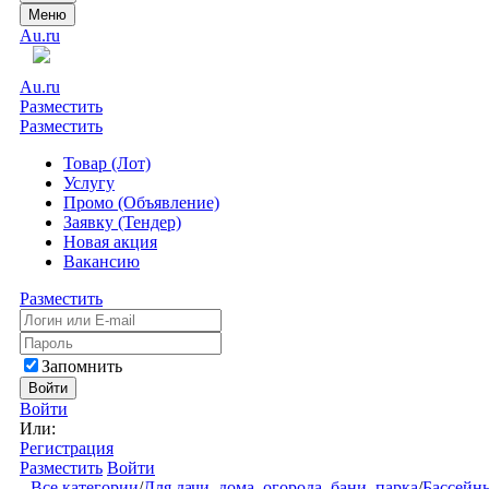
Меню
Au.ru
Au.ru
Разместить
Разместить
Товар (Лот)
Услугу
Промо (Объявление)
Заявку (Тендер)
Новая акция
Вакансию
Разместить
Запомнить
Войти
Войти
Или:
Регистрация
Разместить
Войти
Все категории
/
Для дачи, дома, огорода, бани, парка
/
Бассейн