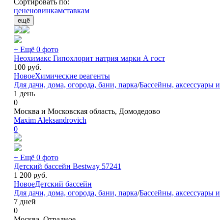
Сортировать по:
цене
новинкам
ставкам
ещё
+ Ещё 0 фото
Неохимакс Гипохлорит натрия марки А гост
100
руб.
Новое
Химические реагенты
Для дачи, дома, огорода, бани, парка
/
Бассейны, аксессуары 
1 день
0
Москва и Московская область, Домодедово
Maxim Aleksandrovich
0
+ Ещё 0 фото
Детский бассейн Bestway 57241
1 200
руб.
Новое
Детский бассейн
Для дачи, дома, огорода, бани, парка
/
Бассейны, аксессуары 
7 дней
0
Москва, Отрадное