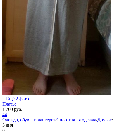
+ Ещё 2 фото
Платье
1 700
руб.
44
Одежда, обувь, галантерея
/
Спортивная одежда
/
Другое
/
3 дня
0