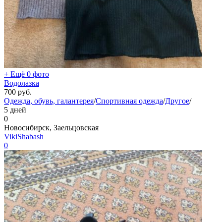
+ Ещё 0 фото
Водолазка
700
руб.
Одежда, обувь, галантерея
/
Спортивная одежда
/
Другое
/
5 дней
0
Новосибирск, Заельцовская
VikiShabash
0