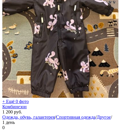
+ Ещё 0 фото
Комбинезон
1 200
руб.
Одежда, обувь, галантерея
/
Спортивная одежда
/
Другое
/
1 день
0