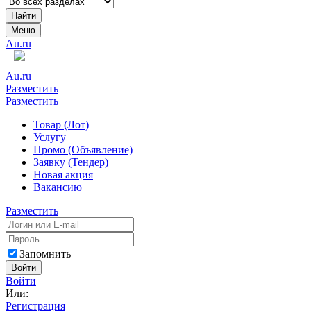
Найти
Меню
Au.ru
Au.ru
Разместить
Разместить
Товар (Лот)
Услугу
Промо (Объявление)
Заявку (Тендер)
Новая акция
Вакансию
Разместить
Запомнить
Войти
Войти
Или:
Регистрация