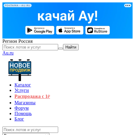
РЕКЛАМА • AU.RU
Регион
Россия
Найти
Au.ru
Каталог
Услуги
Распродажа с 1
₽
Магазины
Форум
Помощь
Блог