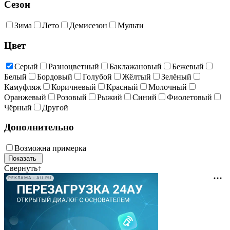
Сезон
Зима
Лето
Демисезон
Мульти
Цвет
Серый
Разноцветный
Баклажановый
Бежевый
Белый
Бордовый
Голубой
Жёлтый
Зелёный
Камуфляж
Коричневый
Красный
Молочный
Оранжевый
Розовый
Рыжий
Синий
Фиолетовый
Чёрный
Другой
Дополнительно
Возможна примерка
Свернуть
↑
РЕКЛАМА • AU.RU