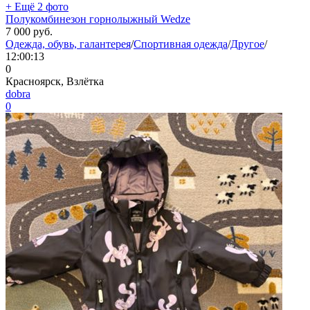
+ Ещё 2 фото
Полукомбинезон горнолыжный Wedze
7 000
руб.
Одежда, обувь, галантерея
/
Спортивная одежда
/
Другое
/
12:00:13
0
Красноярск, Взлётка
dobra
0