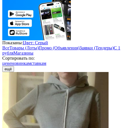
Показаны:
Цвет: Серый
Все
Товары (Лоты)
Промо (Объявления)
Заявки (Тендеры)
С 1
рубля
Магазины
Сортировать по:
цене
новинкам
ставкам
ещё