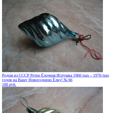
Родом из СССР Ретро Ёлочная Игрушка 1960-тых – 1970-тых
годов на Вашу Новогоднюю Ёлку! № 66
100
руб.