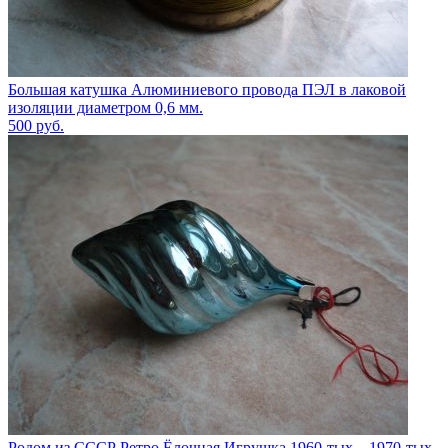
Большая катушка Алюминиевого провода ПЭЛ в лаковой
изоляции диаметром 0,6 мм.
500
руб.
Родом из СССР Ретро Ёлочная Игрушка 1960-тых – 1970-тых