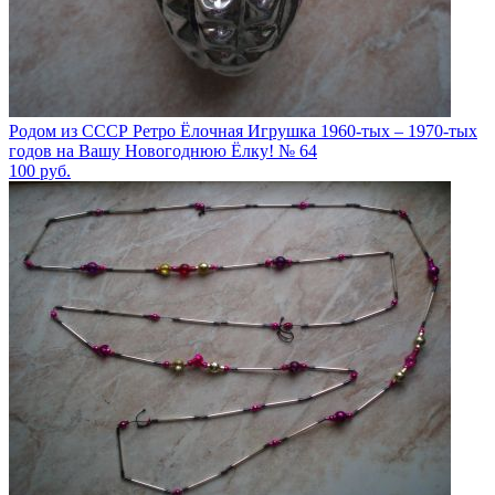
Родом из СССР Ретро Ёлочная Игрушка 1960-тых – 1970-тых
годов на Вашу Новогоднюю Ёлку! № 64
100
руб.