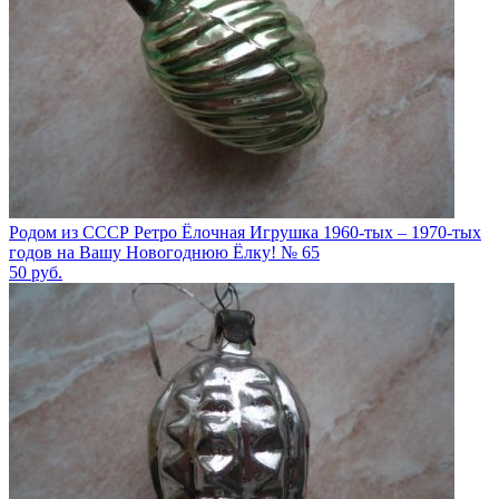
Родом из СССР Ретро Ёлочная Игрушка 1960-тых – 1970-тых
годов на Вашу Новогоднюю Ёлку! № 65
50
руб.