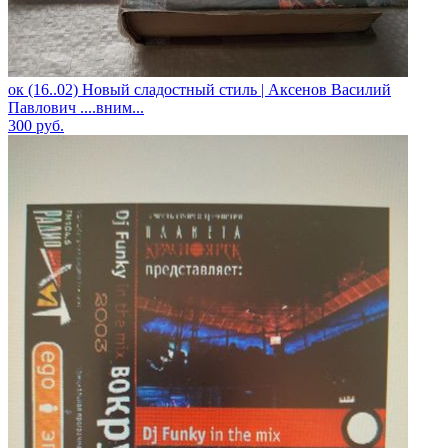
ок (16..02) Новый сладостный стиль | Аксенов Василий
Павлович ....вним...
300
руб.