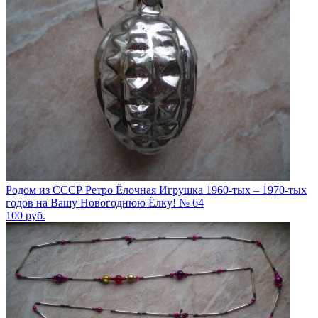
Родом из СССР Ретро Ёлочная Игрушка 1960-тых – 1970-тых
годов на Вашу Новогоднюю Ёлку! № 64
100
руб.