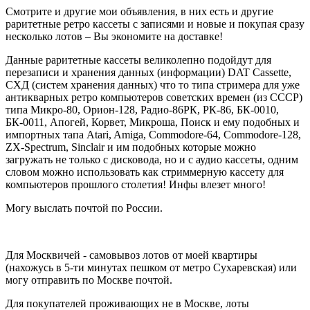
Смотрите и другие мои объявления, в них есть и другие
раритетные ретро кассеты с записями и новые и покупая сразу
несколько лотов – Вы экономите на доставке!
Данные раритетные кассеты великолепно подойдут для
перезаписи и хранения данных (информации) DAT Cassette,
СХД (систем хранения данных) что то типа стримера для уже
антикварных ретро компьютеров советских времен (из СССР)
типа Микро-80, Орион-128, Радио-86РК, РК-86, БК-0010,
БК-0011, Апогей, Корвет, Микроша, Поиск и ему подобных и
импортных тапа Atari, Amiga, Commodore-64, Commodore-128,
ZX-Spectrum, Sinclair и им подобных которые можно
загружать не только с дисковода, но и с аудио кассеты, одним
словом можно использовать как стриммерную кассету для
компьютеров прошлого столетия! Инфы влезет много!
Могу выслать почтой по России.
Для Москвичей - самовывоз лотов от моей квартиры
(нахожусь в 5-ти минутах пешком от метро Сухаревская) или
могу отправить по Москве почтой.
Для покупателей проживающих не в Москве, лоты