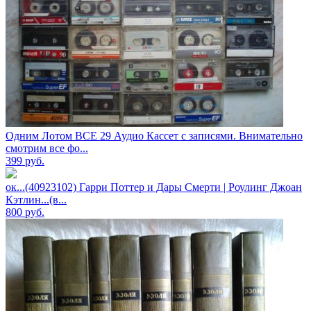
Одним Лотом ВСЕ 29 Аудио Кассет с записями. Внимательно
смотрим все фо...
399
руб.
ок...(40923102) Гарри Поттер и Дары Смерти | Роулинг Джоан
Кэтлин...(в...
800
руб.