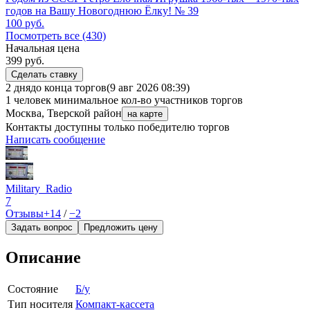
годов на Вашу Новогоднюю Ёлку! № 39
100
руб.
Посмотреть все (430)
Начальная цена
399
руб.
Сделать ставку
2 дня
до конца торгов
(9 авг 2026 08:39)
1 человек
минимальное кол-во участников торгов
Москва, Тверской район
на карте
Контакты доступны только победителю торгов
Написать сообщение
Military_Radio
7
Отзывы
+14
/
−2
Задать вопрос
Предложить цену
Описание
Состояние
Б/у
Тип носителя
Компакт-кассета