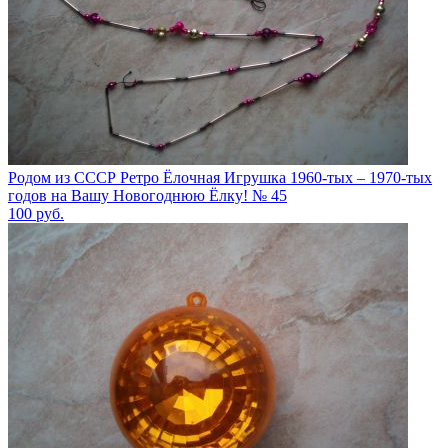
Родом из СССР Ретро Ёлочная Игрушка 1960-тых – 1970-тых
годов на Вашу Новогоднюю Ёлку! № 45
100
руб.