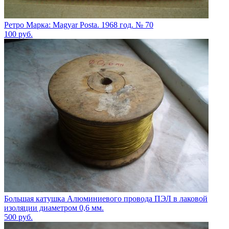
Ретро Марка: Magyar Posta. 1968 год. № 70
100
руб.
Большая катушка Алюминиевого провода ПЭЛ в лаковой
изоляции диаметром 0,6 мм.
500
руб.