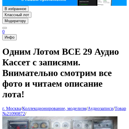
В избранное
Классный лот
Модератору
0
Инфо
Одним Лотом ВСЕ 29 Аудио
Кассет с записями.
Внимательно смотрим все
фото и читаем описание
лота!
г. Москва
/
Коллекционирование, моделизм
/
Аудиозаписи
/
Товар
№21090872
/