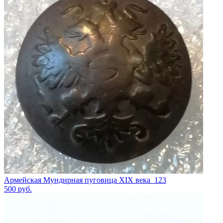
Армейская Мундирная пуговица XIX века_123
500
руб.