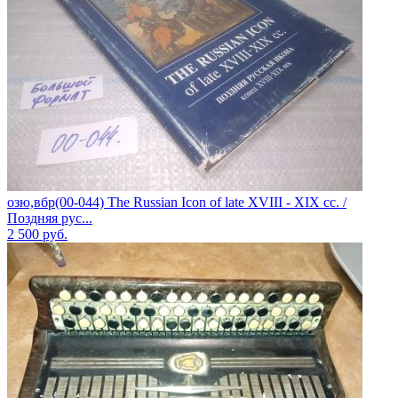
озю,вбр(00-044) The Russian Icon of late XVIII - XIX cc. /
Поздняя рус...
2 500
руб.