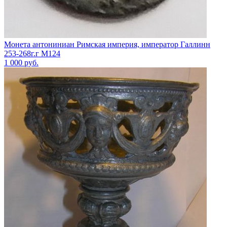
Монета антониниан Римская империя, император Галлинн
253-268г.г М124
1 000
руб.