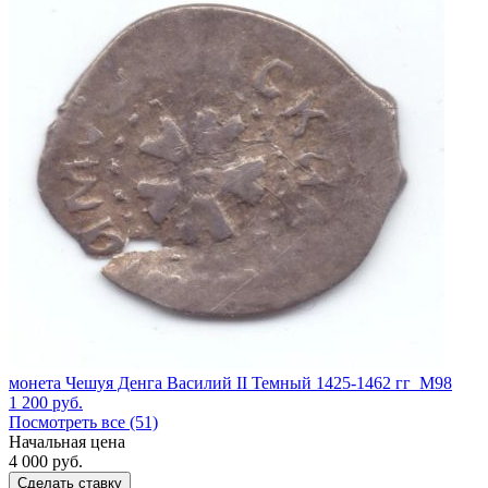
монета Чешуя Денга Василий II Темный 1425-1462 гг_М98
1 200
руб.
Посмотреть все (51)
Начальная цена
4 000
руб.
Сделать ставку