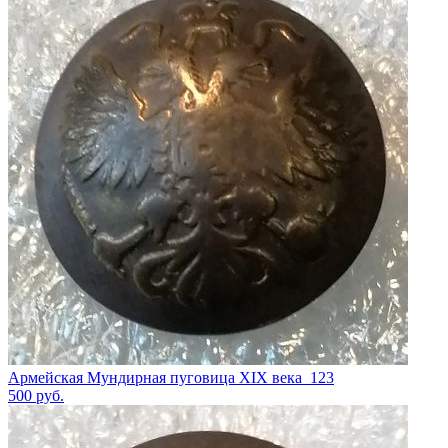
Армейская Мундирная пуговица XIX века_123
500
руб.