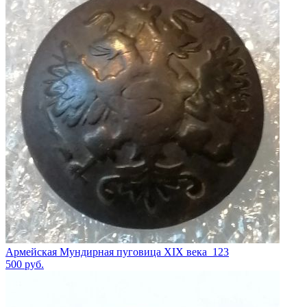
Армейская Мундирная пуговица XIX века_123
500
руб.