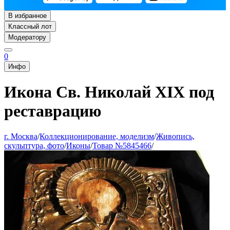
В избранное
Классный лот
Модератору
0
Инфо
Икона Св. Николай XIX под
реставрацию
г. Москва
/
Коллекционирование, моделизм
/
Живопись,
скульптура, фото
/
Иконы
/
Товар №5845466
/