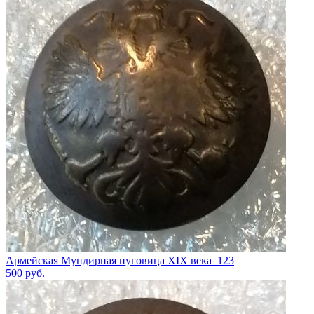
Армейская Мундирная пуговица XIX века_123
500
руб.