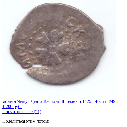
монета Чешуя Денга Василий II Темный 1425-1462 гг_М98
1 200
руб.
Посмотреть все (51)
Поделиться этим лотом: