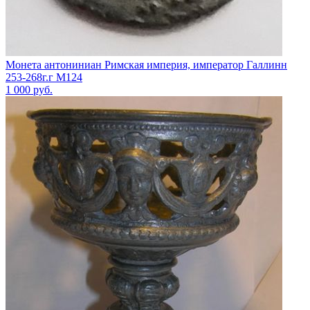
Монета антониниан Римская империя, император Галлинн
253-268г.г М124
1 000
руб.