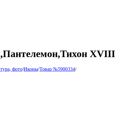
,Пантелемон,Тихон XVIII
тура, фото
/
Иконы
/
Товар №5900334
/