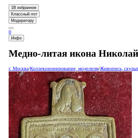
1
В избранное
Классный лот
Модератору
0
Инфо
Медно-литая икона Николай
г. Москва
/
Коллекционирование, моделизм
/
Живопись, скульп