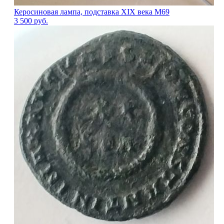
Керосиновая лампа, подставка XIX века М69
3 500
руб.