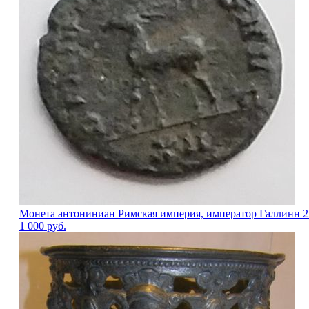
Монета антониниан Римская империя, император Галлинн 2
1 000
руб.