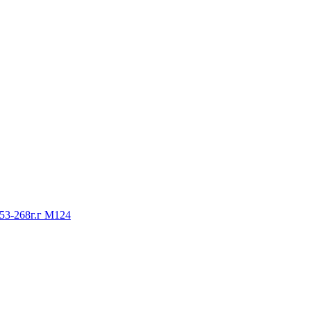
53-268г.г М124