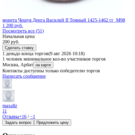
монета Чешуя Денга Василий II Темный 1425-1462 гг_М98
1 200
руб.
Посмотреть все (51)
Начальная цена
200
руб.
Сделать ставку
1 день
до конца торгов
(9 авг 2026 10:18)
1 человек
минимальное кол-во участников торгов
Москва, Арбат
на карте
Контакты доступны только победителю торгов
Написать сообщение
maxallz
11
Отзывы
+16
/
−1
Задать вопрос
Предложить цену