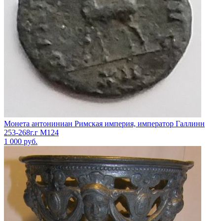
Монета антониниан Римская империя, император Галлинн
253-268г.г М124
1 000
руб.