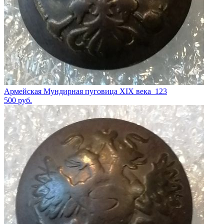
Армейская Мундирная пуговица XIX века_123
500
руб.