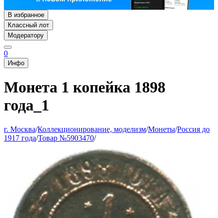
В избранное
Классный лот
Модератору
0
Инфо
Монета 1 копейка 1898
года_1
г. Москва
/
Коллекционирование, моделизм
/
Монеты
/
Россия до
1917 года
/
Товар №5903470
/