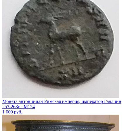
Монета антониниан Римская империя, император Галлинн
253-268г.г М124
1 000
руб.