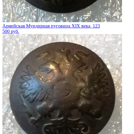
Армейская Мундирная пуговица XIX века_123
500
руб.