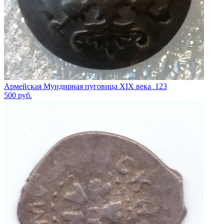
Армейская Мундирная пуговица XIX века_123
500
руб.