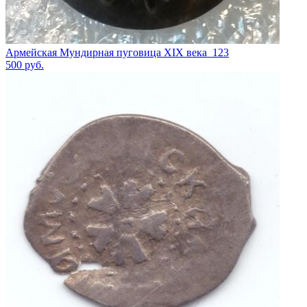
Армейская Мундирная пуговица XIX века_123
500
руб.