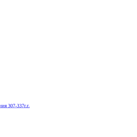
ия 307-337г.г.