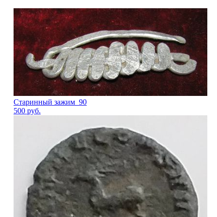
Старинный зажим_90
500
руб.