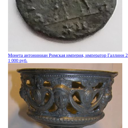
Монета антониниан Римская империя, император Галлинн 2
1 000
руб.