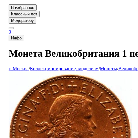
В избранное
Классный лот
Модератору
0
Инфо
Монета Великобритания 1 п
г. Москва
/
Коллекционирование, моделизм
/
Монеты
/
Великобр