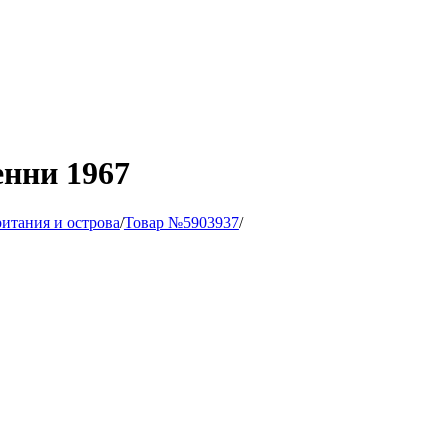
енни 1967
итания и острова
/
Товар №5903937
/