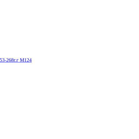
53-268г.г М124