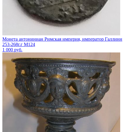
Монета антониниан Римская империя, император Галлинн
253-268г.г М124
1 000
руб.