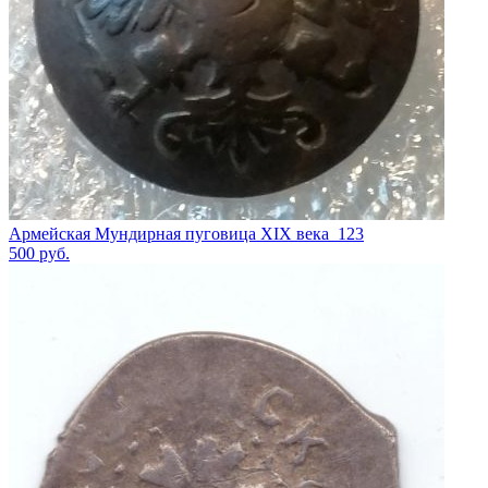
Армейская Мундирная пуговица XIX века_123
500
руб.