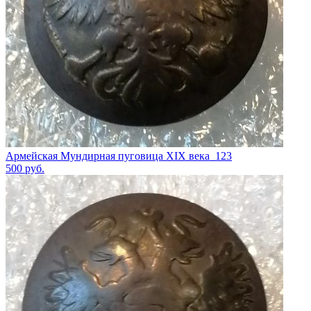
Армейская Мундирная пуговица XIX века_123
500
руб.