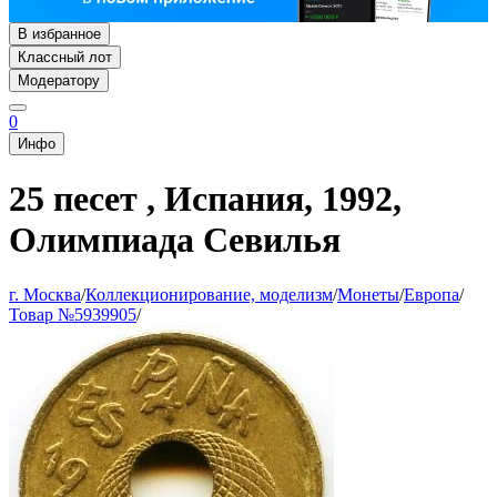
В избранное
Классный лот
Модератору
0
Инфо
25 песет , Испания, 1992,
Олимпиада Севилья
г. Москва
/
Коллекционирование, моделизм
/
Монеты
/
Европа
/
Товар №5939905
/