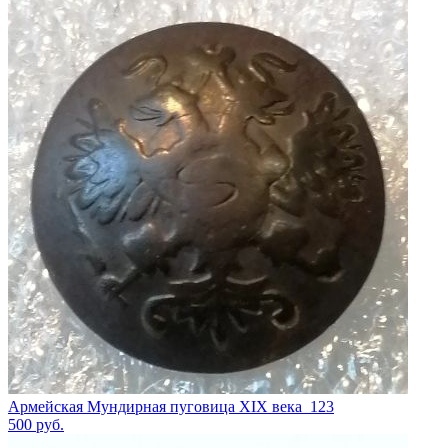
Армейская Мундирная пуговица XIX века_123
500
руб.