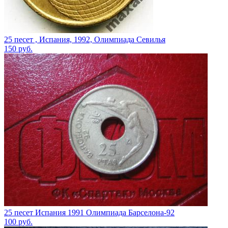
25 песет , Испания, 1992, Олимпиада Севилья
150
руб.
25 песет Испания 1991 Олимпиада Барселона-92
100
руб.