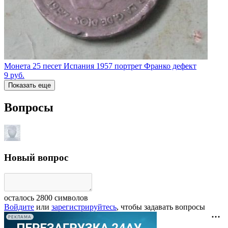
Монета 25 песет Испания 1957 портрет Франко дефект
9
руб.
Показать еще
Вопросы
Новый вопрос
осталось
2800
символов
Войдите
или
зарегистрируйтесь
, чтобы задавать вопросы
РЕКЛАМА