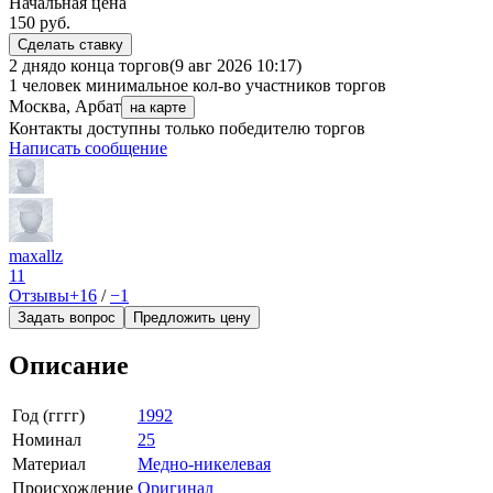
Начальная цена
150
руб.
Сделать ставку
2 дня
до конца торгов
(9 авг 2026 10:17)
1 человек
минимальное кол-во участников торгов
Москва, Арбат
на карте
Контакты доступны только победителю торгов
Написать сообщение
maxallz
11
Отзывы
+16
/
−1
Задать вопрос
Предложить цену
Описание
Год (гггг)
1992
Номинал
25
Материал
Медно-никелевая
Происхождение
Оригинал