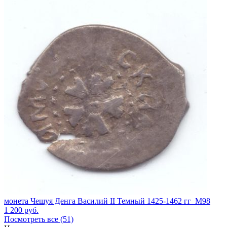
монета Чешуя Денга Василий II Темный 1425-1462 гг_М98
1 200
руб.
Посмотреть все (51)