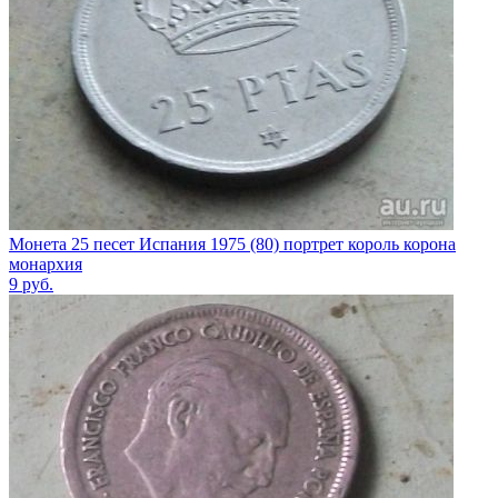
Монета 25 песет Испания 1975 (80) портрет король корона
монархия
9
руб.