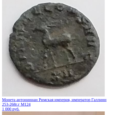
Монета антониниан Римская империя, император Галлинн
253-268г.г М124
1 000
руб.