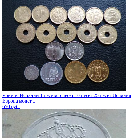
монеты Испании 1 песета 5 песет 10 песет 25 песет Испания
Европа монет...
650
руб.